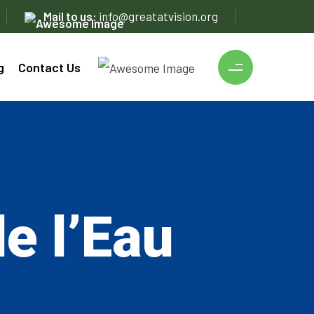
Mail to us:
info@greatatvision.org
g
Contact Us
e l’Eau