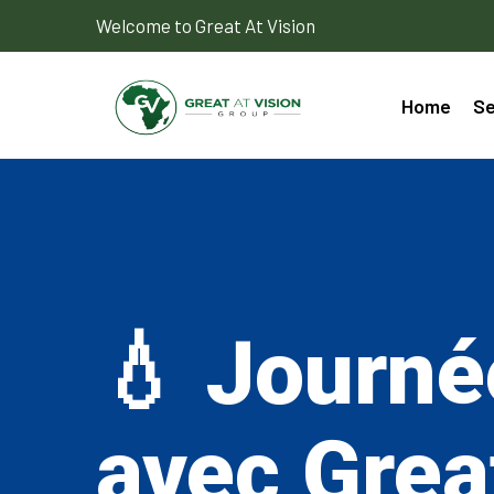
Welcome to Great At Vision
Home
Se
💧 Journé
avec Grea