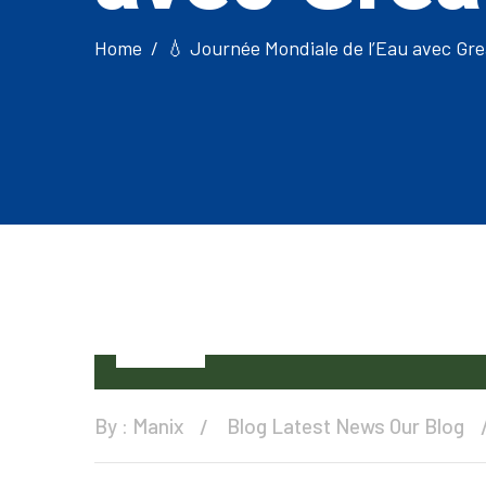
Home
💧 Journée Mondiale de l’Eau avec Gre
01
Apr
By :
Manix
Blog
Latest News
Our Blog