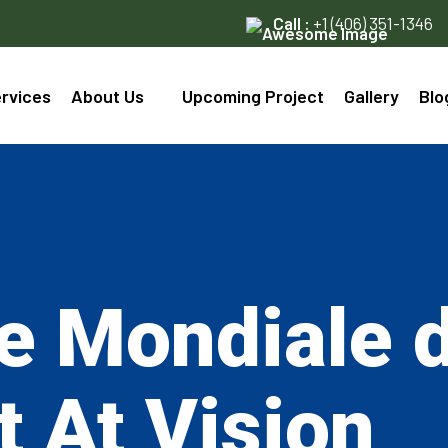
Call :
+1 (406) 351-1346
rvices
About Us
Upcoming Project
Gallery
Blo
e Mondiale d
t At Vision