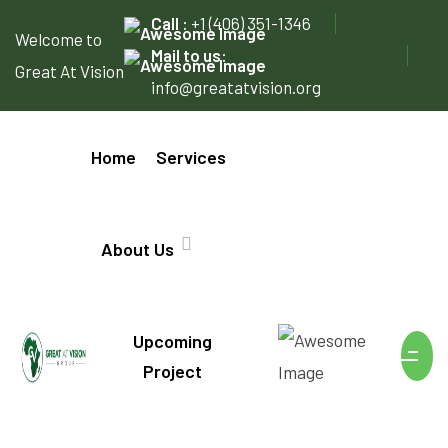
Call :
+1 (406) 351-1346
Welcome to
Mail to us:
Great At Vision
info@greatatvision.org
Home
Services
About Us
Upcoming
Project